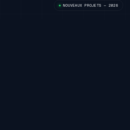
NOUVEAUX PROJETS — 2026
01
LE POINT DE DÉPART
NOUS ACCOMPAGNONS LES ENTREPRISES QUI…
perdent du temps parce que leurs
01
outils ne communiquent pas.
ont besoin d’un logiciel métier
02
réellement adapté.