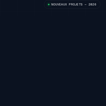
NOUVEAUX PROJETS — 2026
01
LE POINT DE DÉPART
NOUS ACCOMPAGNONS LES ENTREPRISES QUI…
perdent du temps parce que leurs
01
outils ne communiquent pas.
ont besoin d’un logiciel métier
02
réellement adapté.